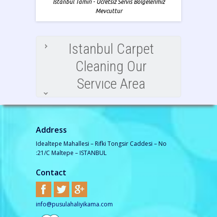
Istanbul Tamiri - Ücretsiz Servis Bölgelerimiz
Mevcuttur
Istanbul Carpet
Cleaning Our
Servıce Area
Address
Idealtepe Mahallesi – Rifki Tongsir Caddesi – No
:21/C Maltepe – ISTANBUL
Contact
info@pusulahaliyikama.com