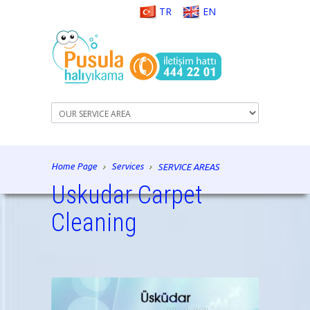
TR
EN
Home Page
Services
SERVICE AREAS
Uskudar Carpet
Cleaning
istanbul carpet cleaning, carpet cleaning, rug
cleaning, carpet washing, carpet repairs, rug repair,