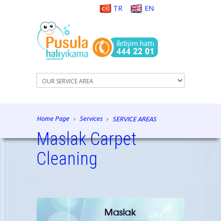
TR
EN
Home Page
Services
SERVICE AREAS
Maslak Carpet
Cleaning
istanbul carpet cleaning, carpet cleaning, rug
cleaning, carpet washing, carpet repairs, rug repair,