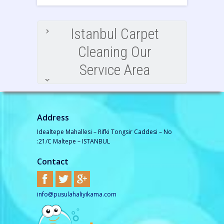
Istanbul Carpet
Cleaning Our
Servıce Area
Address
Idealtepe Mahallesi – Rifki Tongsir Caddesi – No
:21/C Maltepe – ISTANBUL
Contact
info@pusulahaliyikama.com