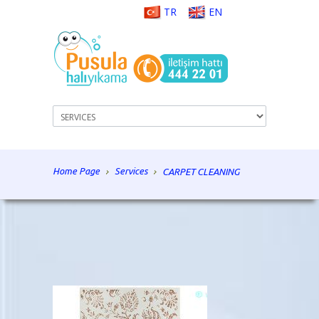
TR
EN
Home Page
Services
CARPET CLEANING
istanbul carpet cleaning, carpet cleaning, rug
cleaning, carpet washing, carpet repairs, rug repair,